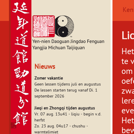
Ken
Li
Het
te 
Nieuws
om 
Zomer vakantie
oef
Geen lessen tijdens juli en augustus
zwa
De lessen starten terug vanaf Di. 1
september 2026
ler
Jieqi en Zhongqi tijden augustus
eve
Vr. 07 aug. 13u41 - liqiu - begin v.d.
Het
herfst
Zo. 23 aug. 04u17 - chushu -
bew
warmtelimiet