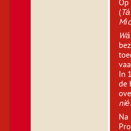
Op 
(
Tá
Mìc
Wá
bez
toe
vaa
In 
de 
ove
nié
Na 
Pro