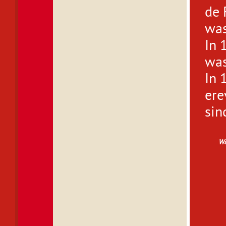
de 
was
In 
was
In 
ere
sin
Wá