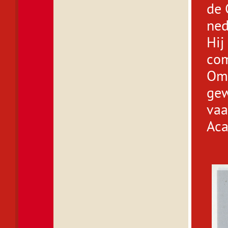
de 
ned
Hij
com
Omw
gew
vaa
Aca