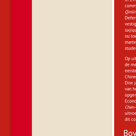
commu
Qinli
Defen
vestig
taijiq
nu to
marte
stude
Op ui
de me
eerst
Chin
Drie 
van h
opger
Econo
Chen-
uitvo
dit c
Bov