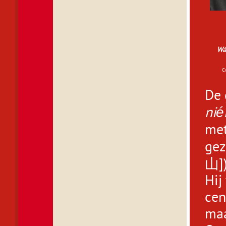
Wá
C
De 
nié
met
gez
山
]
Hij
cen
maa