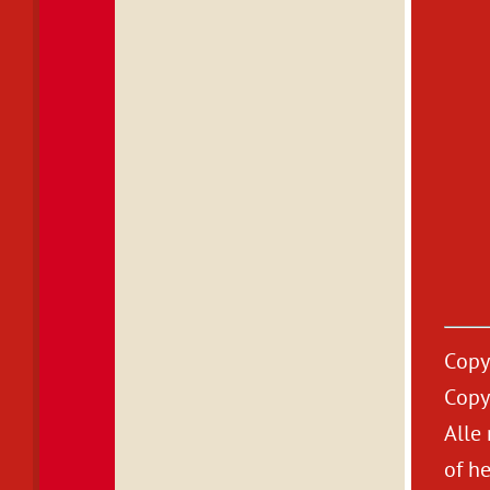
Copy
Copy
Alle
of h